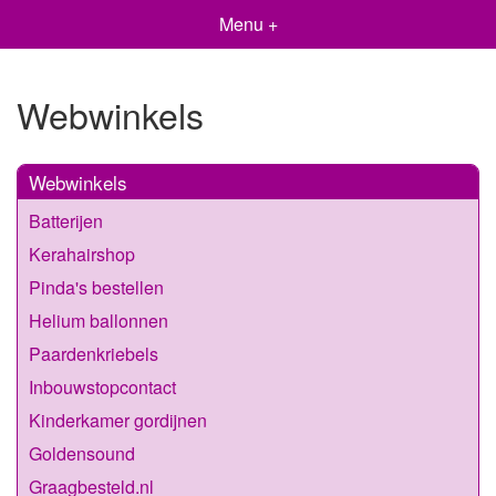
Menu +
Webwinkels
Webwinkels
Batterijen
Kerahairshop
Pinda's bestellen
Helium ballonnen
Paardenkriebels
Inbouwstopcontact
Kinderkamer gordijnen
Goldensound
Graagbesteld.nl