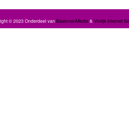
ight © 2023 Onderdeel van
BaakmanMedia
&
Vrolijk Internet S