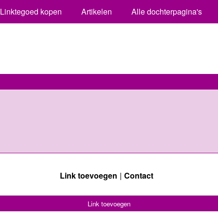
Linktegoed kopen
Artikelen
Alle dochterpagina's
Link toevoegen
Contact
Link toevoegen